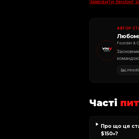
Замовити лендінг з
АВТОР СТ
Любом
Founder & 
Засновник
командою 
LinkedI
Часті
пи
Про що ця ста
$150»?