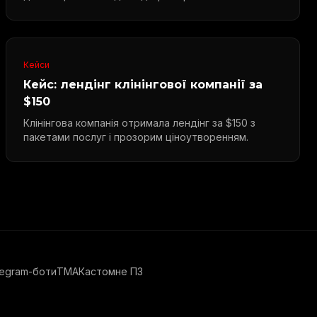
Кейси
Кейс: лендінг клінінгової компанії за
$150
Клінінгова компанія отримала лендінг за $150 з
пакетами послуг і прозорим ціноутворенням.
legram-боти
TMA
Кастомне ПЗ