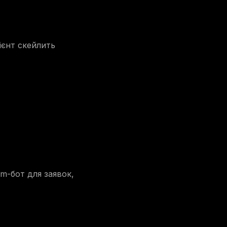
лієнт скейлить
am-бот для заявок,