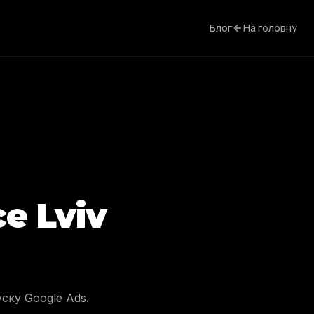
Блог
На головну
e Lviv
ску Google Ads.