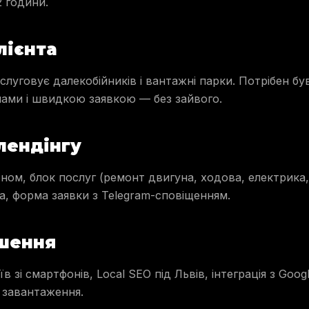
2 години.
лієнта
бслуговує далекобійників і вантажні парки. Потрібен був
нами і швидкою заявкою — без зайвого.
лендінгу
оном, блок послуг (ремонт двигуна, ходова, електрика,
та, форма заявки з Telegram-сповіщенням.
ішення
іїв зі смартфонів, Local SEO під Львів, інтеграція з Goo
 завантаження.