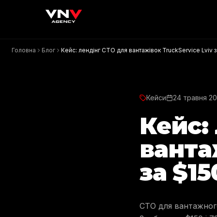
Головна
Блог
Кейс: лендінг СТО для вантажівок TruckService Lviv з
Кейси
24 травня 20
Кейс:
ванта
за $15
СТО для вантажного