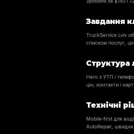
Зробили за $150 і 7
Завдання к
TruckService Lviv о
списком послуг, ці
Структура 
Hero з УТП і телеф
цін, контакти і кар
Технічні р
Mobile-first для вод
AutoRepair, швидке