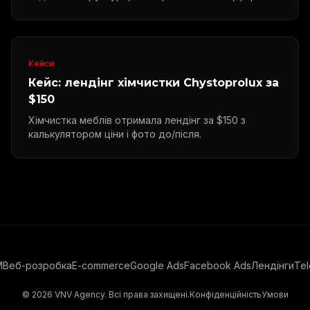
запису.
Кейси
Кейс: лендінг хімчистки Chystoprolux за
$150
Хімчистка меблів отримала лендінг за $150 з
калькулятором ціни і фото до/після.
M
Веб-розробка
E-commerce
Google Ads
Facebook Ads
Лендінги
Te
©
2026
VNV Agency. Всі права захищені.
Конфіденційність
Умови