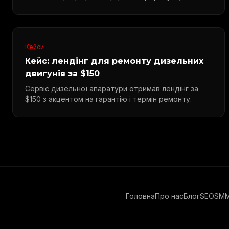
Кейси
Кейс: лендінг для ремонту дизельних
двигунів за $150
Сервіс дизельної апаратури отримав лендінг за
$150 з акцентом на гарантію і термін ремонту.
Головна
Про нас
Блог
SEO
SM