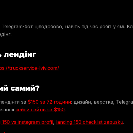
Telegram-бот цілодобово, навіть під час робіт у ямі. К
дінг.
 лендінг
ps://truckservice-lviv.com/
ий самий?
лендінги за
$150 за 72 години
: дизайн, верстка, Telegr
ся інші
кейси сайтів за $150
.
g 150 vs instagram profil
,
landing 150 checklist zapusku
.