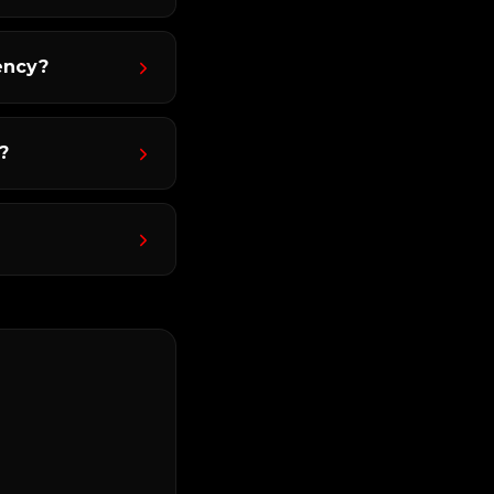
ency?
?