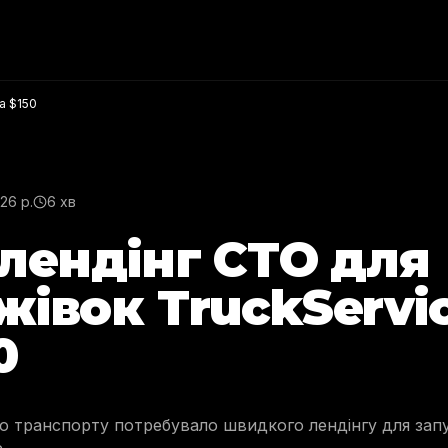
а $150
26 р.
6 хв
 лендінг СТО для
жівок TruckServic
0
 транспорту потребувало швидкого лендінгу для запу