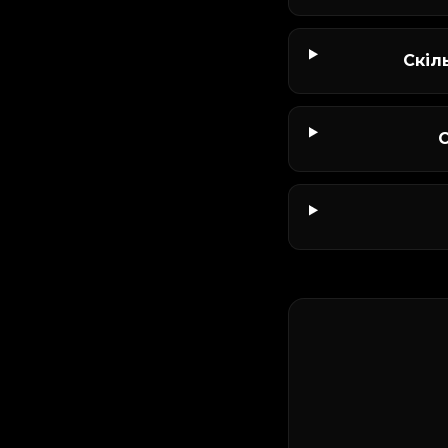
Скіл
С