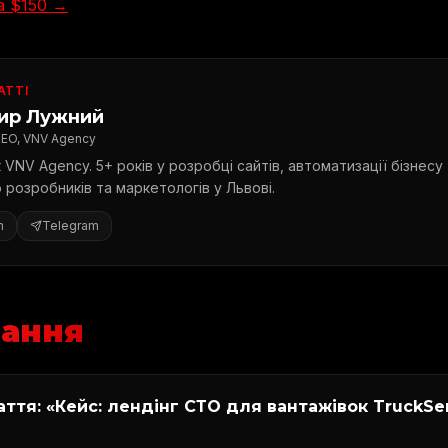
а $150 →
АТТІ
ир Лужний
CEO, VNV Agency
 VNV Agency. 5+ років у розробці сайтів, автоматизації бізнесу
розробників та маркетологів у Львові.
n
Telegram
тання
ття: «Кейс: лендінг СТО для вантажівок TruckSer