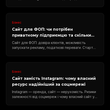
Бізнес
Сайт для ФОП: чи потрібен
приватному підприємцю та скільки
коштує
Сайт для ФОП: довіра клієнтів, можливість
запускати рекламу, податкові переваги. Старт
від $150.
Бізнес
Сайт замість Instagram: чому власний
ресурс надійніший за соцмережі
Instagram — оренда, сайт — нерухомість. Ризики
залежності від соцмереж і чому власний сайт у
2026 — must-have.