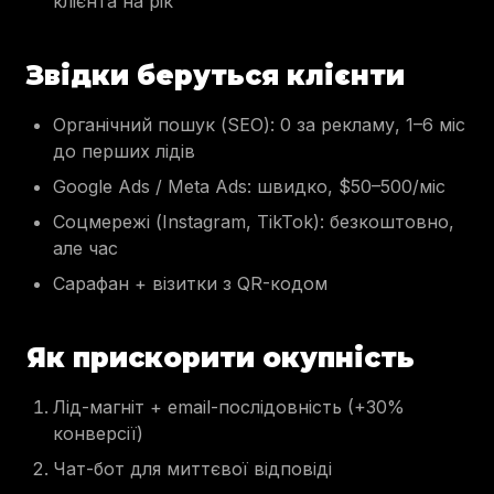
клієнта на рік
Звідки беруться клієнти
Органічний пошук (SEO): 0 за рекламу, 1–6 міс
до перших лідів
Google Ads / Meta Ads: швидко, $50–500/міс
Соцмережі (Instagram, TikTok): безкоштовно,
але час
Сарафан + візитки з QR-кодом
Як прискорити окупність
Лід-магніт + email-послідовність (+30%
конверсії)
Чат-бот для миттєвої відповіді