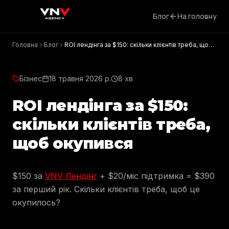
Блог
На головну
Головна
Блог
ROI лендінга за $150: скільки клієнтів треба, щоб
окупився
Бізнес
18 травня 2026 р.
8 хв
ROI лендінга за $150:
скільки клієнтів треба,
щоб окупився
$150 за
VNV Лендінг
+ $20/міс підтримка = $390
за перший рік. Скільки клієнтів треба, щоб це
окупилось?