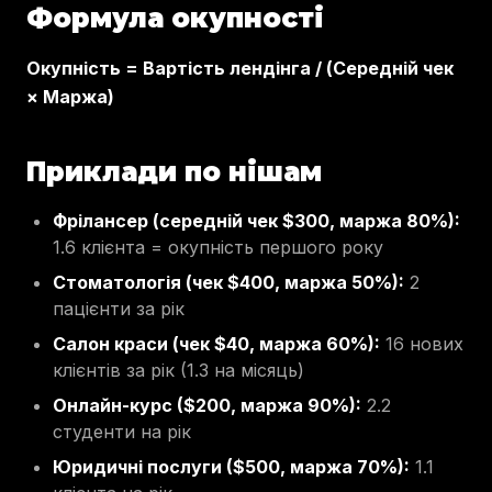
Формула окупності
Окупність = Вартість лендінга / (Середній чек
× Маржа)
Приклади по нішам
Фрілансер (середній чек $300, маржа 80%):
1.6 клієнта = окупність першого року
Стоматологія (чек $400, маржа 50%):
2
пацієнти за рік
Салон краси (чек $40, маржа 60%):
16 нових
клієнтів за рік (1.3 на місяць)
Онлайн-курс ($200, маржа 90%):
2.2
студенти на рік
Юридичні послуги ($500, маржа 70%):
1.1