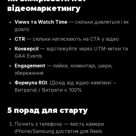
відеомаркетингу
Views та Watch Time
— скільки дивляться і як
довго
CTR
— скільки натискають на CTA у відео
Конверсії
— відстежуйте через UTM-мітки та
GA4 Events
Engagement
— лайки, коментарі, шери,
збереження
Формула ROI
: (Дохід від відео-кампанії −
Витрати) / Витрати × 100%
5 порад для старту
Почніть з телефону — якість камери
iPhone/Samsung достатня для Reels