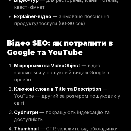
Відео-тур
— для ресторанів, клінік, готелів,
квест-кімнат
Explainer-відео
— анімоване пояснення
продукту/послуги (60-90 сек)
Відео SEO: як потрапити в
Google та YouTube
Мікророзмітка VideoObject
— відео
з'являється у пошуковій видачі Google з
прев'ю
Ключові слова в Title та Description
—
YouTube — другий за розміром пошуковик у
світі
Субтитри
— покращують індексацію та
доступність
Thumbnail
— CTR залежить від обкладинки