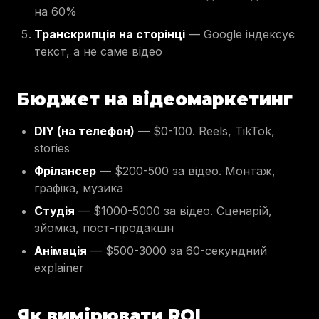
на 60%
Транскрипція на сторінці
— Google індексує
текст, а не саме відео
Бюджет на відеомаркетинг
DIY (на телефон)
— $0-100. Reels, TikTok,
stories
Фрілансер
— $200-500 за відео. Монтаж,
графіка, музика
Студія
— $1000-5000 за відео. Сценарій,
зйомка, пост-продакшн
Анімація
— $500-3000 за 60-секундний
explainer
Як вимірювати ROI