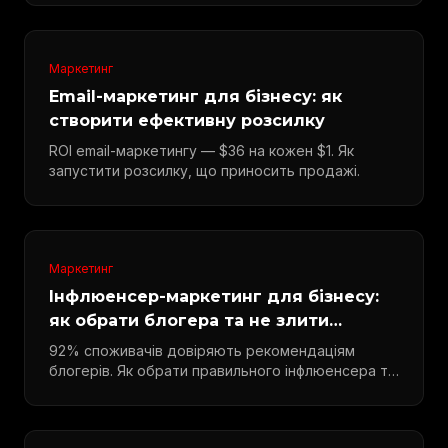
Маркетинг
Email-маркетинг для бізнесу: як
створити ефективну розсилку
ROI email-маркетингу — $36 на кожен $1. Як
запустити розсилку, що приносить продажі.
Маркетинг
Інфлюенсер-маркетинг для бізнесу:
як обрати блогера та не злити
бюджет
92% споживачів довіряють рекомендаціям
блогерів. Як обрати правильного інфлюенсера та
виміряти ROI.