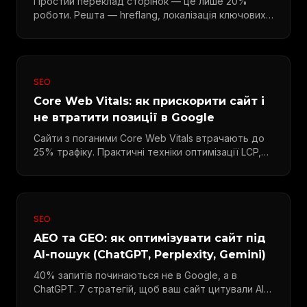
Простий переклад сторінок — це лише 20%
роботи. Решта — hreflang, локалізація ключових
слів та SEO.
SEO
Core Web Vitals: як прискорити сайт і
не втратити позиції в Google
Сайти з поганими Core Web Vitals втрачають до
25% трафіку. Практичні техніки оптимізації LCP,
INP та CLS.
SEO
AEO та GEO: як оптимізувати сайт під
AI-пошук (ChatGPT, Perplexity, Gemini)
40% запитів починаються не в Google, а в
ChatGPT. 7 стратегій, щоб ваш сайт цитували AI-
системи.