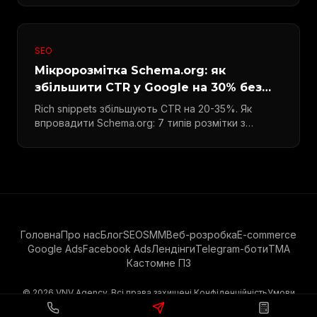
SEO
Мікророзмітка Schema.org: як
збільшити CTR у Google на 30% без
посилань
Rich snippets збільшують CTR на 20-35%. Як
впровадити Schema.org: 7 типів розмітки з
прикладами.
Головна
Про нас
Блог
SEO
SMM
Веб-розробка
E-commerce
Google Ads
Facebook Ads
Лендінги
Telegram-боти
TMA
Кастомне ПЗ
©
2026
VNV Agency. Всі права захищені.
Конфіденційність
Умови