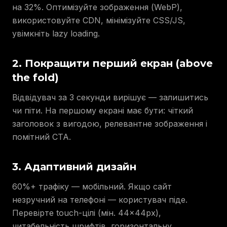
на 32%. Оптимізуйте зображення (WebP),
використовуйте CDN, мінімізуйте CSS/JS,
увімкніть lazy loading.
2. Покращити перший екран (above
the fold)
Відвідувач за 3 секунди вирішує — залишитись
чи піти. На першому екрані має бути: чіткий
заголовок з вигодою, релевантне зображення і
помітний CTA.
3. Адаптивний дизайн
60%+ трафіку — мобільний. Якщо сайт
незручний на телефоні — користувач піде.
Перевірте touch-цілі (мін. 44×44px),
читабельність шрифтів, горизонтальну