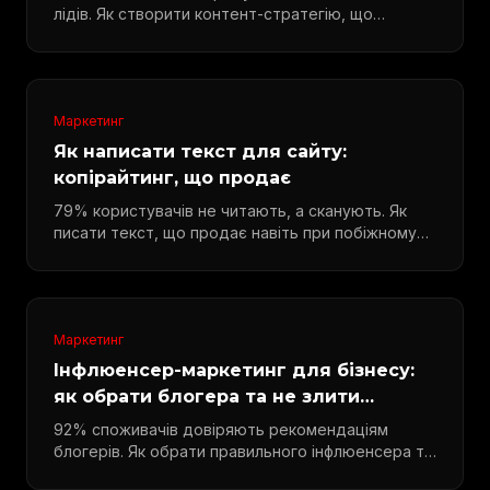
лідів. Як створити контент-стратегію, що
приносить клієнтів.
Маркетинг
Як написати текст для сайту:
копірайтинг, що продає
79% користувачів не читають, а сканують. Як
писати текст, що продає навіть при побіжному
перегляді.
Маркетинг
Інфлюенсер-маркетинг для бізнесу:
як обрати блогера та не злити
бюджет
92% споживачів довіряють рекомендаціям
блогерів. Як обрати правильного інфлюенсера та
виміряти ROI.