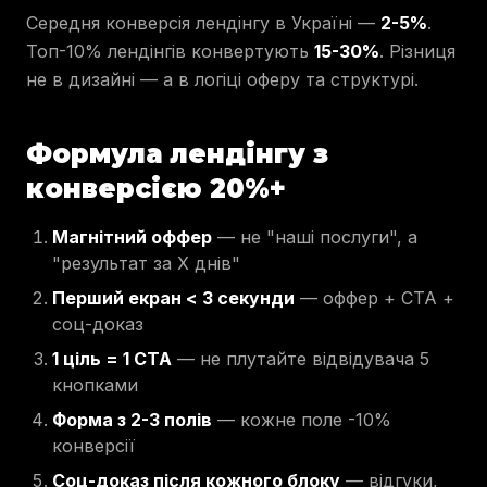
Середня конверсія лендінгу в Україні —
2-5%
.
Топ-10% лендінгів конвертують
15-30%
. Різниця
не в дизайні — а в логіці оферу та структурі.
Формула лендінгу з
конверсією 20%+
Магнітний оффер
— не "наші послуги", а
"результат за X днів"
Перший екран < 3 секунди
— оффер + CTA +
соц-доказ
1 ціль = 1 CTA
— не плутайте відвідувача 5
кнопками
Форма з 2-3 полів
— кожне поле -10%
конверсії
Соц-доказ після кожного блоку
— відгуки,