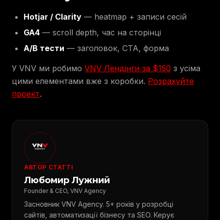
Hotjar / Clarity
— heatmap + записи сесій
GA4
— scroll depth, час на сторінці
A/B тести
— заголовок, CTA, форма
У VNV ми робимо
VNV Лендінги за $150
з усіма
цими елементами вже з коробки.
Розрахуйте
проект
.
АВТОР СТАТТІ
Любомир Лужний
Founder & CEO, VNV Agency
Засновник VNV Agency. 5+ років у розробці
сайтів, автоматизації бізнесу та SEO. Керує