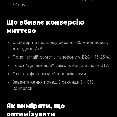
/ бонус
Що вбиває конверсію
миттєво
Слайдер на першому екрані (-30% конверсії,
доведено A/B)
Поле "email" замість телефону у В2С (-15-25%)
Текст "детальніше" замість конкретного CTA
Стокові фото людей з посмішками
Завантаження понад 3 секунди (-40%
конверсії)
Як виміряти, що
оптимізувати