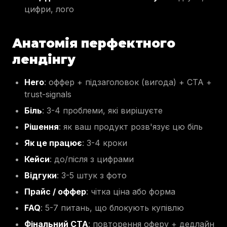
цифри, лого
Анатомія перфектного
лендінгу
Hero
: оффер + підзаголовок (вигода) + CTA +
trust-signals
Біль
: 3-4 проблеми, які вирішуєте
Рішення
: як ваш продукт розв'язує цю біль
Як це працює
: 3-4 кроки
Кейси
: до/після з цифрами
Відгуки
: 3-5 штук з фото
Прайс / оффер
: чітка ціна або форма
FAQ
: 5-7 питань, що блокують купівлю
Фінальний CTA
: повторення оферу + дедлайн