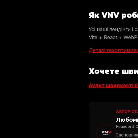
Як VNV роб
Усі наші лендінги і
Vite + React + WebP 
Деталі техоптиміза
Хочете шви
Аудит швидкості 
АВТОР СТ
Любом
Founder & 
Засновник