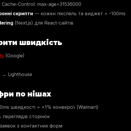
Cache-Control: max-age=31536000
ронні скрипти
— кожен пікслель та виджет = -100ms
dering
(Next.js) для React-сайтів
рити швидкість
ts
(Google)
 → Lighthouse
фри по нішах
0ms швидкості = +1% конверсії (Walmart)
% переглядів сторінок
 заявок з контактних форм