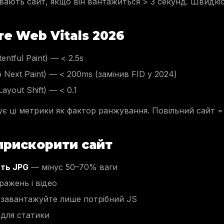
вають сайт, якщо він вантажиться > 3 секунд. Швидкіс
re Web Vitals 2026
entful Paint) — < 2.5s
to Next Paint) — < 200ms (замінив FID у 2024)
ayout Shift) — < 0.1
є ці метрики як фактор ранжування. Повільний сайт = н
 прискорити сайт
сть JPG
— мінус 50–70% ваги
ражень і відео
завантажуйте лише потрібний JS
 для статики