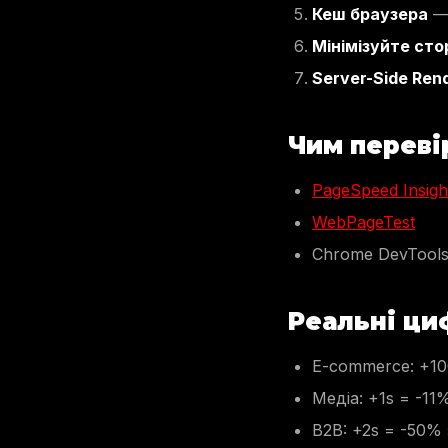
Кеш браузера
— 
Мінімізуйте сто
Server-Side Ren
Чим переві
PageSpeed Insigh
WebPageTest
Chrome DevTools
Реальні ци
E-commerce: +10
Медіа: +1s = -11
B2B: +2s = -50%