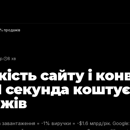
 7% продажів
р.
8 хв
ість сайту і конв
1 секунда коштує
жів
 завантаження = -1% виручки = -$1.6 млрд/рік. Google