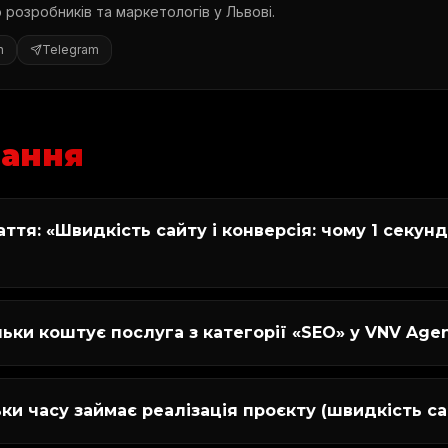
розробників та маркетологів у Львові.
n
Telegram
тання
аття: «Швидкість сайту і конверсія: чому 1 секун
льки коштує послуга з категорії «SEO» у VNV Age
ьки часу займає реалізація проєкту (швидкість са