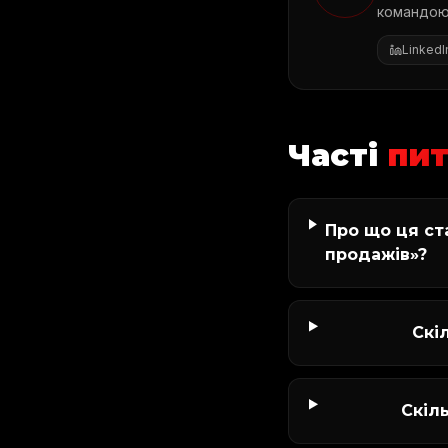
командою 
LinkedI
Часті
пи
Про що ця ст
продажів»?
Скі
Скіл