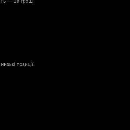
ть — це гроші.
изькі позиції.