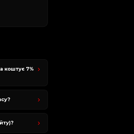
да коштує 7%
ncy?
йту)?