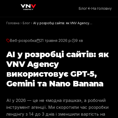
Блог
На головну
Головна
Блог
AI у розробці сайтів: як VNV Agency
використовує GPT-5, Gemini та Nano Banana
Веб-розробка
21 травня 2026 р.
9 хв
AI у розробці сайтів: як
VNV Agency
використовує GPT-5,
Gemini та Nano Banana
AI у 2026 — це не «модна іграшка», а робочий
інструмент агенції. Ми скоротили час розробки
лендінгу з 14 до 3 днів і зменшили вартість на