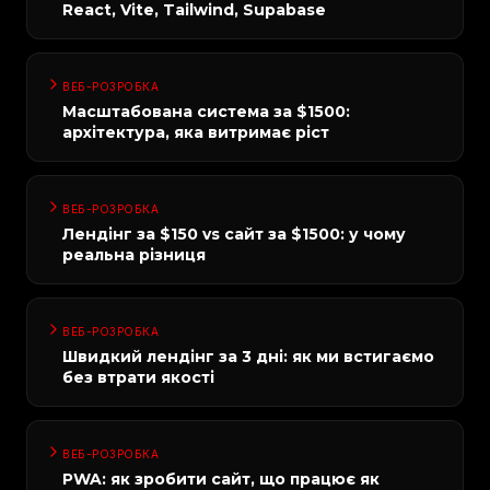
React, Vite, Tailwind, Supabase
ВЕБ-РОЗРОБКА
Масштабована система за $1500:
архітектура, яка витримає ріст
ВЕБ-РОЗРОБКА
Лендінг за $150 vs сайт за $1500: у чому
реальна різниця
ВЕБ-РОЗРОБКА
Швидкий лендінг за 3 дні: як ми встигаємо
без втрати якості
ВЕБ-РОЗРОБКА
PWA: як зробити сайт, що працює як