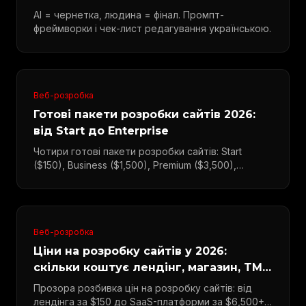
AI = чернетка, людина = фінал. Промпт-
фреймворки і чек-лист редагування українською.
Веб-розробка
Готові пакети розробки сайтів 2026:
від Start до Enterprise
Чотири готові пакети розробки сайтів: Start
($150), Business ($1,500), Premium ($3,500),
Enterprise ($6,500+).
Веб-розробка
Ціни на розробку сайтів у 2026:
скільки коштує лендінг, магазин, TMA
та SaaS
Прозора розбивка цін на розробку сайтів: від
лендінга за $150 до SaaS-платформи за $6,500+.