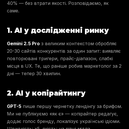
40% — без втрати якості. Розповідаємо, як
саме.
1. AI у дослідженні ринку
Gemini 2.5 Pro
з великим контекстом обробляє
20-30 сайтів конкурентів за один запит: виявляє
повторювані тригери, прайс-діапазон, слабкі
місця в UX. Те, що раніше робив маркетолог за 2
дні — тепер 30 хвилин.
2. AI у копірайтингу
GPT-5
пише першу чернетку лендінгу за брифом.
Ми не публікуємо «як є» — копірайтер редагує,
додає голос бренду, локалізує українські ідіоми.
Швидкість: x5, якість: на рівні мідла.