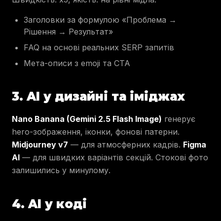
Заголовки за формулою «Проблема →
Рішення → Результат»
FAQ на основі реальних SERP запитів
Мета-описи з emoji та CTA
3. AI у дизайні та іміджах
Nano Banana (Gemini 2.5 Flash Image)
генерує
hero-зображення, іконки, фонові патерни.
Midjourney v7
— для атмосферних кадрів.
Figma
AI
— для швидких варіантів секцій. Стокові фото
залишились у минулому.
4. AI у коді