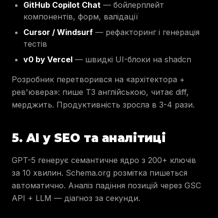
GitHub Copilot Chat
— бойлерплейт
компонентів, форм, валідації
Cursor / Windsurf
— рефакторинг і генерація
тестів
v0 by Vercel
— швидкі UI-блоки на shadcn
Розробник перетворився на «архітектора +
рев'ювера»: пише ТЗ англійською, читає diff,
мерджить. Продуктивність зросла в 3-4 рази.
5. AI у SEO та аналітиці
GPT-5 генерує семантичне ядро з 200+ ключів
за 10 хвилин. Schema.org розмітка пишеться
автоматично. Аналіз падіння позицій через GSC
API + LLM — діагноз за секунди.